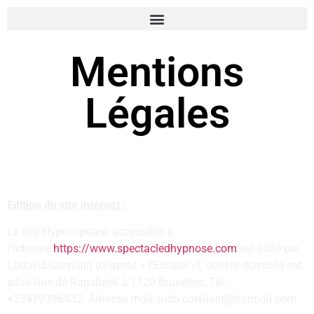
Mentions
Légales
Edition du site internet :
Le site Hypnospeare, accessible à
l’adresse
https://www.spectacledhypnose.com
est édité par
Ludovic Corvilain (ci-après « l’Editeur »), dont le domicile est
situé Rue de Ransbeek à 1120 Bruxelles. Tel:
+32479396432. Adresse mail: ludo.corvilain@hotmail.com