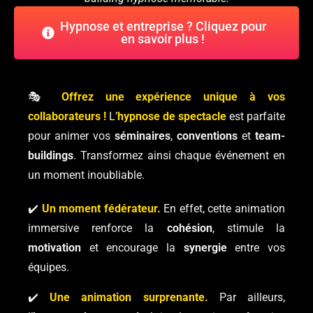
Hypnose et entreprise ? Cliquez pour
en savoir plus !
🎭
Offrez une expérience unique à vos
collaborateurs !
L’
hypnose de spectacle
est parfaite
pour animer vos
séminaires
,
conventions
et
team-
buildings
. Transformez ainsi chaque événement en
un moment inoubliable.
✔️
Un moment fédérateur.
En effet, cette animation
immersive renforce la
cohésion
, stimule la
motivation
et encourage la
synergie
entre vos
équipes.
✔️
Une animation surprenante.
Par ailleurs,