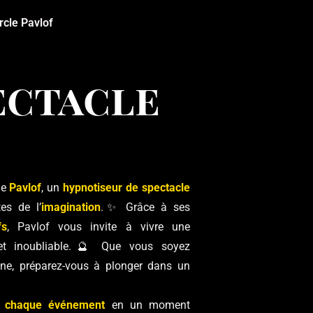
rcle Pavlof
ectacle
 de
Pavlof
, un
hypnotiseur de spectacle
es de l’
imagination
.✨ Grâce à ses
fs
, Pavlof vous invite à vivre une
 et inoubliable.🔮 Que vous soyez
ène, préparez-vous à plonger dans un
e chaque événement
en un moment