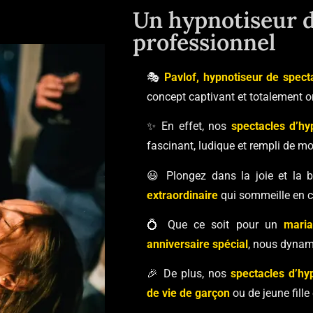
Un hypnotiseur d
professionnel
🎭
Pavlof, hypnotiseur de spect
concept captivant et totalement or
✨ En effet, nos
spectacles d’h
fascinant, ludique et rempli de m
😃 Plongez dans la joie et la
extraordinaire
qui sommeille en 
💍 Que ce soit pour un
mari
anniversaire spécial
, nous dynam
🎉 De plus, nos
spectacles d’hy
de vie de garçon
ou de jeune fille