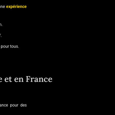
 une
expérience
n.
f.
 pour tous.
e et en France
rance pour des