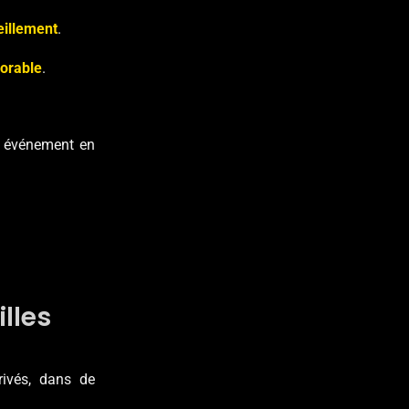
eillement
.
orable
.
n événement en
lles
rivés, dans de