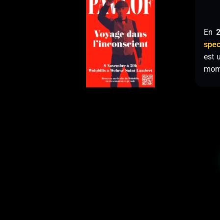
En
spec
est 
mome