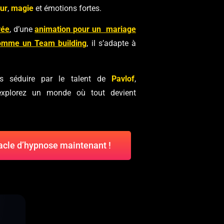
ur
,
magie
et émotions fortes.
vée
, d’une
animation pour un mariage
omme un Team building
, il s’adapte à
us séduire par le talent de
Pavlof
,
explorez un monde où tout devient
acle d’hypnose maintenant !