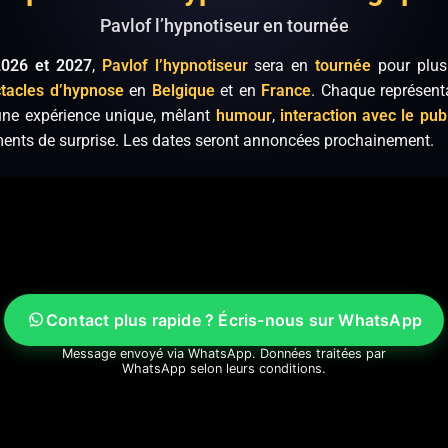
Pavlof l’hypnotiseur en tournée
2026 et 2027
,
Pavlof l’hypnotiseur
sera en
tournée
pour plus
tacles d’hypnose
en
Belgique
et en
France
. Chaque représent
une expérience unique, mêlant
humour
,
interaction avec le pub
nts de surprise. Les dates seront annoncées prochainement.
Contact plus rapide ? Écris-nous sur WhatsApp
Message envoyé via WhatsApp. Données traitées par
WhatsApp selon leurs conditions.