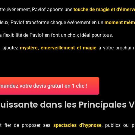
votre événement, Pavlof apporte une
touche de magie et d’émerv
es deux, Pavlof transforme chaque événement en un
moment mém
a flexibilité de Pavlof en font un choix idéal pour tous.
, ajoutez
mystère, émerveillement et magie
à votre prochai
andez votre devis gratuit en 1 clic !
issante dans les Principales Vi
st fier de proposer ses
spectacles d’hypnose
, publics ou p