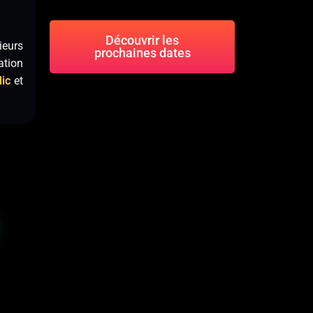
Découvrir les
ieurs
prochaines dates
ation
lic
et