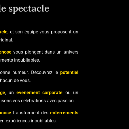
e spectacle
acle
, et son équipe vous proposent un
iginal.
ypnose
vous plongent dans un univers
oments inoubliables.
 bonne humeur. Découvrez le
potentiel
chacun de vous.
age
, un
événement corporate
ou un
isons vos célébrations avec passion.
pnose
transforment des
enterrements
 en expériences inoubliables.