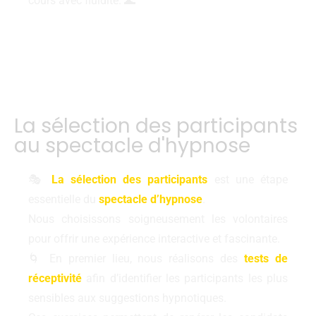
cours avec fluidité. 🌊
Éblouissez vos invités avec un spectacle
d'hypnose spectaculaire !
La sélection des participants
au spectacle d'hypnose
🎭
La sélection des participants
est une étape
essentielle du
spectacle d’hypnose
.
Nous choisissons soigneusement les volontaires
pour offrir une expérience interactive et fascinante.
🌀 En premier lieu, nous réalisons des
tests de
réceptivité
afin d’identifier les participants les plus
sensibles aux suggestions hypnotiques.