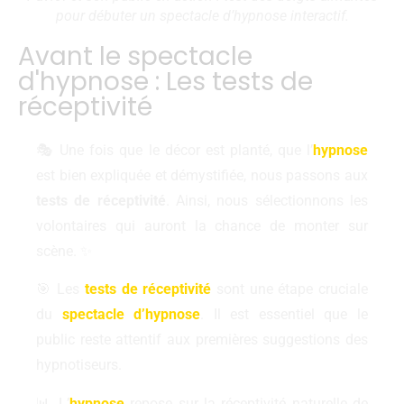
pour débuter un spectacle d’hypnose interactif.
Avant le spectacle
d'hypnose : Les tests de
réceptivité
🎭 Une fois que le décor est planté, que l’
hypnose
est bien expliquée et démystifiée, nous passons aux
tests de réceptivité
. Ainsi, nous sélectionnons les
volontaires qui auront la chance de monter sur
scène. ✨
🎯 Les
tests de réceptivité
sont une étape cruciale
du
spectacle d’hypnose
. Il est essentiel que le
public reste attentif aux premières suggestions des
hypnotiseurs.
📊 L’
hypnose
repose sur la réceptivité naturelle de