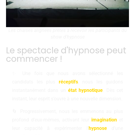
Les chaises alignées prêtes à recevoir les participants du
show d'hypnose
Le spectacle d'hypnose peut
commencer !
✨ Une fois que nous avons sélectionné les
candidats les plus
réceptifs
, nous les guidons
instantanément dans un
état hypnotique
. Dès cet
instant, leur esprit s’ouvre à une nouvelle dimension.
🌀 Progressivement, nous les emmenons au plus
profond d’eux-mêmes, activant leur
imagination
et
leur capacité à expérimenter l’
hypnose
d’une