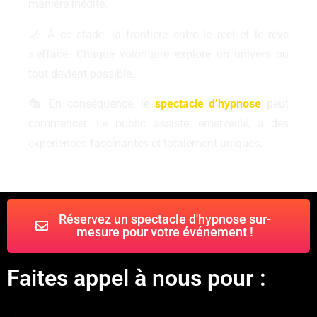
manière inédite.
🌙 À ce stade, la frontière entre le réel et le rêve
s’efface. Chaque volontaire explore un univers où
tout devient possible.
🎭 En conséquence, le
spectacle d’hypnose
peut
commencer. Le public assiste, émerveillé, à des
expériences fascinantes et totalement uniques.
Réservez un spectacle d'hypnose sur-
mesure pour votre événement !
Faites appel à nous pour :