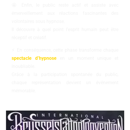
🤩 Enfin, le public reste actif et assiste avec
émerveillement aux réactions fascinantes des
volontaires sous hypnose.
Il découvre à quel point l’esprit humain peut être
réceptif et créatif.
⚡ En conséquence, cette phase transforme chaque
spectacle d’hypnose
en un moment unique et
inoubliable.
Grâce à la participation spontanée du public,
chaque représentation devient un événement
mémorable.