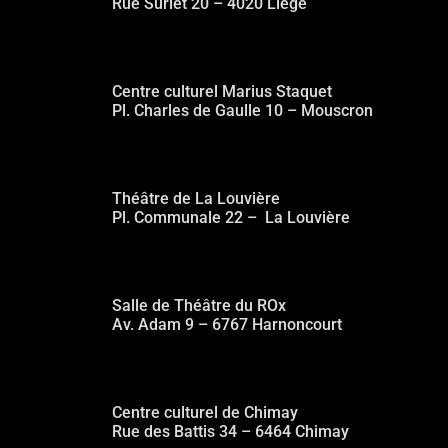
Rue Surlet 20 – 4020 Liège
MOUSCRON (BE)
Centre culturel Marius Staquet
Pl. Charles de Gaulle 10 – Mouscron
LA LOUVIERE (BE)
Théâtre de La Louvière
Pl. Communale 22 – La Louvière
ROUVROY (BE)
Salle de Théâtre du ROx
Av. Adam 9 – 6767 Harnoncourt
CHIMAY (BE)
Centre culturel de Chimay
Rue des Battis 34 – 6464 Chimay