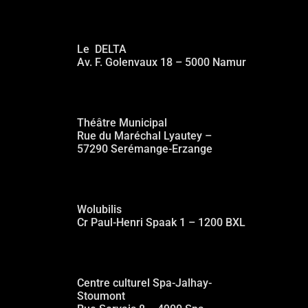
NAMUR (BE)
Le DELTA
Av. F. Golenvaux 18 – 5000 Namur
SEREMANGE (FR)
Théâtre Municipal
Rue du Maréchal Lyautey –
57290 Serémange-Erzange
BRUXELLES (BE)
Wolubilis
Cr Paul-Henri Spaak 1 – 1200 BXL
SPA (BE)
Centre culturel Spa-Jalhay-
Stoumont