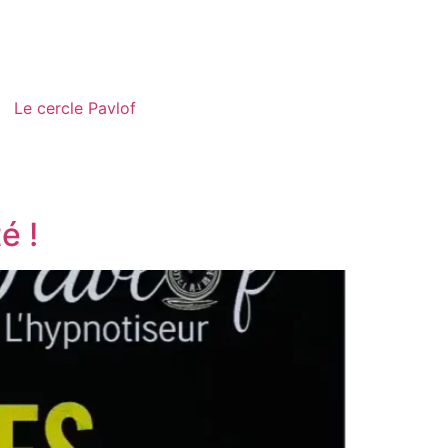
Le cercle Pavlof
é !