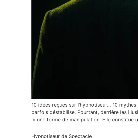
10 idées reçues sur l’hypnotiseur… 10 mythes s
parfois déstabilise. Pourtant, derrière les ill
ni une forme de manipulation. Elle constitue un
Hypnotiseur de Spectacle