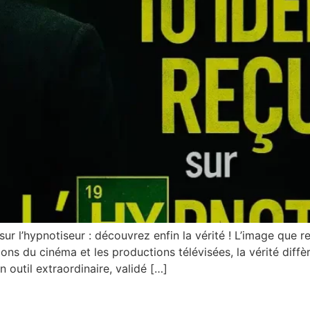
ur l’hypnotiseur : découvrez enfin la vérité ! L’image que re
usions du cinéma et les productions télévisées, la vérité dif
 outil extraordinaire, validé […]