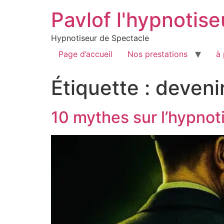
Pavlof l'hypnotise
Hypnotiseur de Spectacle
Page d’accueil
Nos prestations
à
Étiquette :
deveni
10 mythes sur l’hypnoti