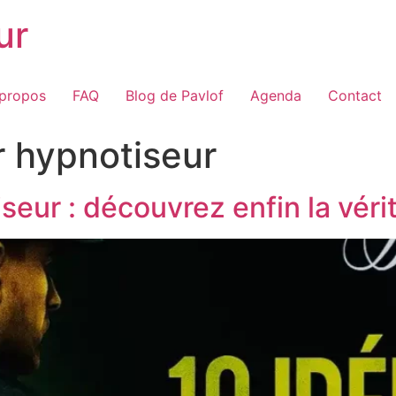
ur
 propos
FAQ
Blog de Pavlof
Agenda
Contact
r hypnotiseur
seur : découvrez enfin la vérit