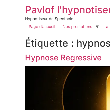
Pavlof l'hypnotise
Hypnotiseur de Spectacle
Page d’accueil
Nos prestations
à
Étiquette :
hypnos
Hypnose Regressive