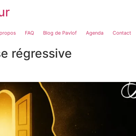
ur
 propos
FAQ
Blog de Pavlof
Agenda
Contact
e régressive