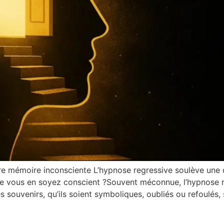
 mémoire inconsciente L’hypnose regressive soulève une qu
ue vous en soyez conscient ?Souvent méconnue, l’hypnose r
 souvenirs, qu’ils soient symboliques, oubliés ou refoulés,