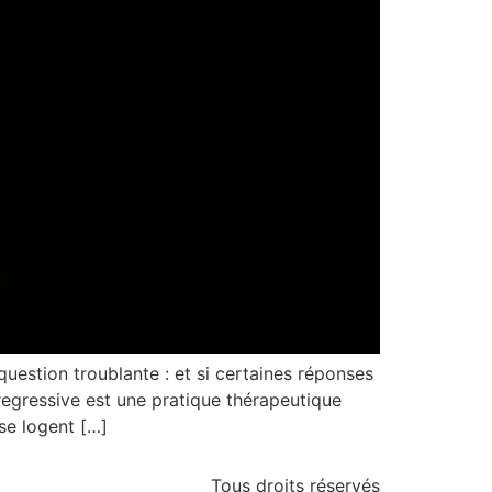
estion troublante : et si certaines réponses
egressive est une pratique thérapeutique
 se logent […]
Tous droits réservés