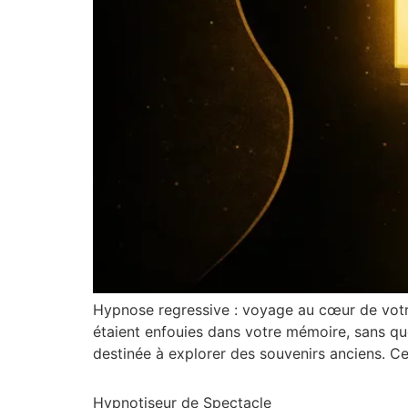
Hypnose regressive : voyage au cœur de votre
étaient enfouies dans votre mémoire, sans q
destinée à explorer des souvenirs anciens. Ces
Hypnotiseur de Spectacle