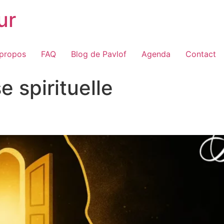
ur
 propos
FAQ
Blog de Pavlof
Agenda
Contact
 spirituelle