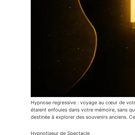
Hypnose regressive : voyage au cœur de votre
étaient enfouies dans votre mémoire, sans q
destinée à explorer des souvenirs anciens. Ces
Hypnotiseur de Spectacle