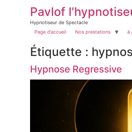
Pavlof l'hypnotise
Hypnotiseur de Spectacle
Page d’accueil
Nos prestations
à
Étiquette :
hypnose
Hypnose Regressive