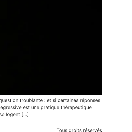
estion troublante : et si certaines réponses
egressive est une pratique thérapeutique
 se logent […]
Tous droits réservés