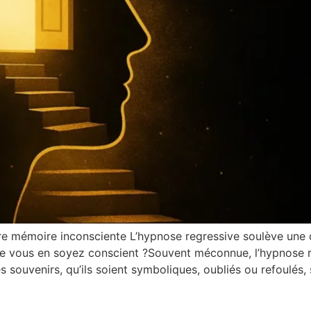
 mémoire inconsciente L’hypnose regressive soulève une qu
ue vous en soyez conscient ?Souvent méconnue, l’hypnose r
 souvenirs, qu’ils soient symboliques, oubliés ou refoulés,